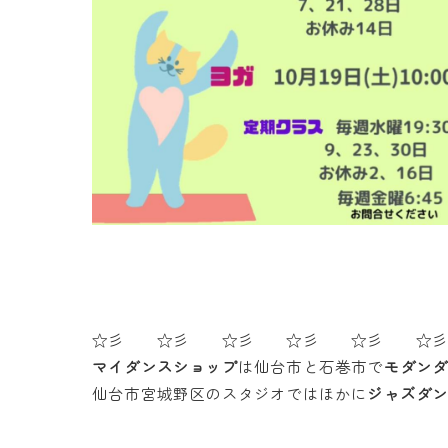
☆彡 ☆彡 ☆彡 ☆彡 ☆彡 ☆
マイダンスショップ
は仙台市と石巻市で
モダン
仙台市宮城野区のスタジオではほかに
ジャズダ