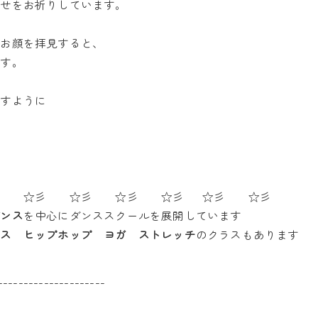
幸せをお祈りしています。
いお顔を拝見すると、
ます。
ますように
彡 ☆彡 ☆彡 ☆彡 ☆彡 ☆彡 ☆彡
ダンス
を中心にダンススクールを展開しています
ンス ヒップホップ ヨガ ストレッチ
のクラスもあります
---------------------