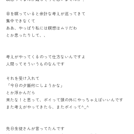
目を瞑っていると余計な考えが巡ってきて
集中できなくて
ああ、やっぱり私には瞑想はムリだわ
とか思ったりして、、
考えがやってくるのって仕方ないんですよ
人間ってそういうものなんです
それを受け入れて
「今日の夕飯何にしようかな」
とか浮かんだら
来たな！と思って、ポイって頭の外にやっちゃえばいいんです
また考えがやってきたら、またポイって^_^
先日生徒さんが言ってたんです