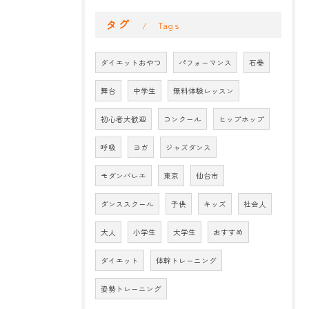
タグ
Tags
ダイエットおやつ
パフォーマンス
石巻
舞台
中学生
無料体験レッスン
初心者大歓迎
コンクール
ヒップホップ
呼吸
ヨガ
ジャズダンス
モダンバレエ
東京
仙台市
ダンススクール
子供
キッズ
社会人
大人
小学生
大学生
おすすめ
ダイエット
体幹トレーニング
姿勢トレーニング