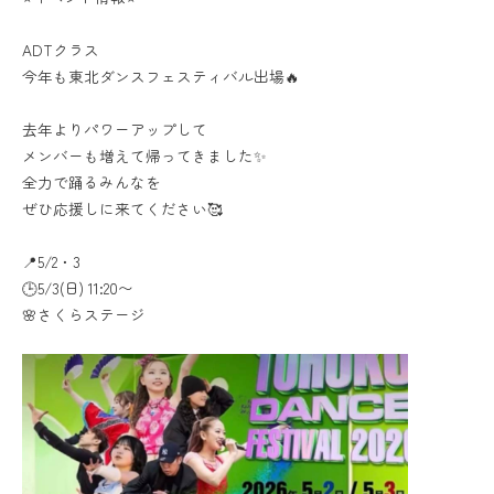
ADTクラス
今年も東北ダンスフェスティバル出場🔥
去年よりパワーアップして
メンバーも増えて帰ってきました✨
全力で踊るみんなを
ぜひ応援しに来てください🥰
📍5/2・3
🕒5/3(日) 11:20〜
🌸さくらステージ