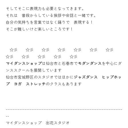
そしてそこに表現力も必要となってきます。
それは 普段からしている挨拶や会話と一緒です。
自分の気持ちを言葉ではなく踊りで 表現する！
そこが難しいけど楽しいところです！
☆彡 ☆彡 ☆彡 ☆彡 ☆彡 ☆彡 ☆彡
☆彡 ☆彡 ☆彡 ☆彡 ☆彡
マイダンスショップ
は仙台市と石巻市で
モダンダンス
を中心にダ
ンススクールを展開しています
仙台市宮城野区のスタジオではほかに
ジャズダンス ヒップホッ
プ ヨガ ストレッチ
のクラスもあります
--------------------------------------------------------------------
--
マイダンスショップ 出花スタジオ