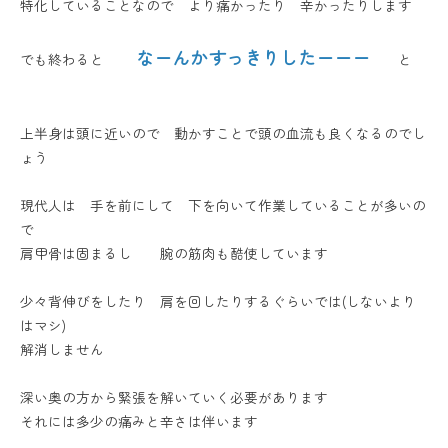
特化していることなので より痛かったり 辛かったりします
なーんかすっきりしたーーー
でも終わると
と
上半身は頭に近いので 動かすことで頭の血流も良くなるのでし
ょう
現代人は 手を前にして 下を向いて作業していることが多いの
で
肩甲骨は固まるし 腕の筋肉も酷使しています
少々背伸びをしたり 肩を回したりするぐらいでは(しないより
はマシ)
解消しません
深い奥の方から緊張を解いていく必要があります
それには多少の痛みと辛さは伴います