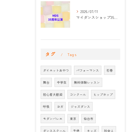
2026/07/11
マイダンスショップ35周年記念公演 振付開始
タグ
Tags
ダイエットおやつ
パフォーマンス
石巻
舞台
中学生
無料体験レッスン
初心者大歓迎
コンクール
ヒップホップ
呼吸
ヨガ
ジャズダンス
モダンバレエ
東京
仙台市
ダンススクール
子供
キッズ
社会人