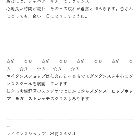
最後には、シャバアーサナーでリラックス。
心地良い時間が流れ、その日の疲れが自然と和らぎます。皆さん
にとっても、良い一日になりますように。
☆彡 ☆彡 ☆彡 ☆彡 ☆彡 ☆彡 ☆彡 ☆
彡 ☆彡 ☆彡 ☆彡 ☆彡
マイダンスショップ
は仙台市と石巻市で
モダンダンス
を中心にダ
ンススクールを展開しています
仙台市宮城野区のスタジオではほかに
ジャズダンス ヒップホッ
プ ヨガ ストレッチ
のクラスもあります
--------------------------------------------------------------------
--
マイダンスショップ 出花スタジオ